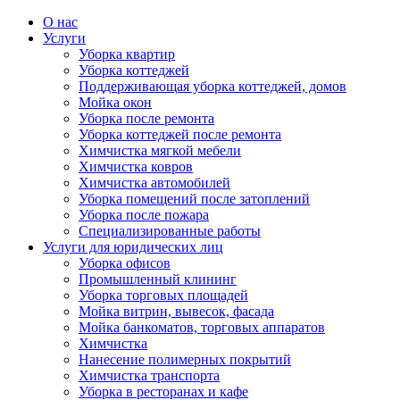
О нас
Услуги
Уборка квартир
Уборка коттеджей
Поддерживающая уборка коттеджей, домов
Мойка окон
Уборка после ремонта
Уборка коттеджей после ремонта
Химчистка мягкой мебели
Химчистка ковров
Химчистка автомобилей
Уборка помещений после затоплений
Уборка после пожара
Специализированные работы
Услуги для юридических лиц
Уборка офисов
Промышленный клининг
Уборка торговых площадей
Мойка витрин, вывесок, фасада
Мойка банкоматов, торговых аппаратов
Химчистка
Нанесение полимерных покрытий
Химчистка транспорта
Уборка в ресторанах и кафе