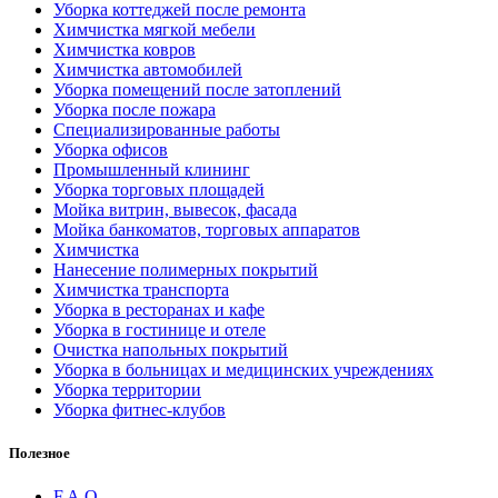
Уборка коттеджей после ремонта
Химчистка мягкой мебели
Химчистка ковров
Химчистка автомобилей
Уборка помещений после затоплений
Уборка после пожара
Специализированные работы
Уборка офисов
Промышленный клининг
Уборка торговых площадей
Мойка витрин, вывесок, фасада
Мойка банкоматов, торговых аппаратов
Химчистка
Нанесение полимерных покрытий
Химчистка транспорта
Уборка в ресторанах и кафе
Уборка в гостинице и отеле
Очистка напольных покрытий
Уборка в больницах и медицинских учреждениях
Уборка территории
Уборка фитнес-клубов
Полезное
F.A.Q