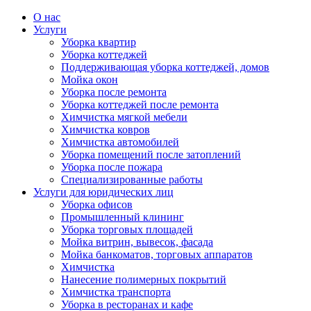
О нас
Услуги
Уборка квартир
Уборка коттеджей
Поддерживающая уборка коттеджей, домов
Мойка окон
Уборка после ремонта
Уборка коттеджей после ремонта
Химчистка мягкой мебели
Химчистка ковров
Химчистка автомобилей
Уборка помещений после затоплений
Уборка после пожара
Специализированные работы
Услуги для юридических лиц
Уборка офисов
Промышленный клининг
Уборка торговых площадей
Мойка витрин, вывесок, фасада
Мойка банкоматов, торговых аппаратов
Химчистка
Нанесение полимерных покрытий
Химчистка транспорта
Уборка в ресторанах и кафе