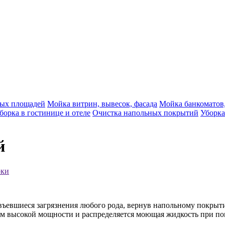
вых площадей
Мойка витрин, вывесок, фасада
Мойка банкоматов,
борка в гостинице и отеле
Очистка напольных покрытий
Уборка
й
рки
 въевшиеся загрязнения любого рода, вернув напольному покрыт
ом высокой мощности и распределяется моющая жидкость при п