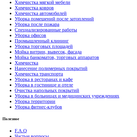
Химчистка мягкой мебели
Химчистка ковров
Химчистка автомобилей
Уборка помещений после затоплений
Уборка после пожара
Специализированные работы
Уборка офисов
Промышленный клининг
Уборка торговых площадей
Мойка витрин, вывесок, фасада
Мойка банкоматов, торговых аппаратов
Химчистка
Нанесение полимерных покрытий
Химчистка транспорта
Уборка в ресторанах и кафе
Уборка в гостинице и отеле
Очистка напольных покрытий
Уборка в больницах и медицинских учреждениях
Уборка территории
Уборка фитнес-клубов
Полезное
F.A.Q
Частые вопросы