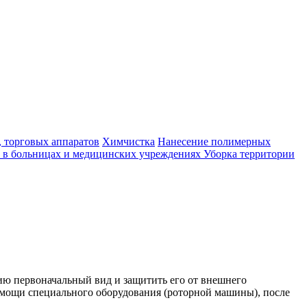
 торговых аппаратов
Химчистка
Нанесение полимерных
 в больницах и медицинских учреждениях
Уборка территории
ию первоначальный вид и защитить его от внешнего
омощи специального оборудования (роторной машины), после