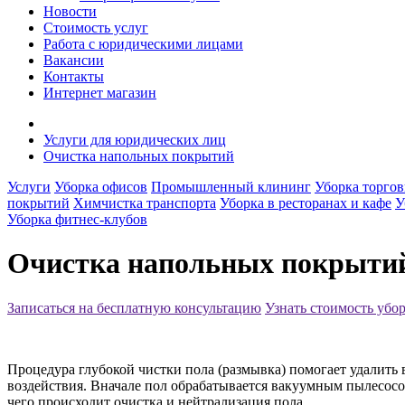
Новости
Стоимость услуг
Работа с юридическими лицами
Вакансии
Контакты
Интернет магазин
Услуги для юридических лиц
Очистка напольных покрытий
Услуги
Уборка офисов
Промышленный клининг
Уборка торго
покрытий
Химчистка транспорта
Уборка в ресторанах и кафе
У
Уборка фитнес-клубов
Очистка напольных покрыти
Записаться на бесплатную консультацию
Узнать стоимость убо
Процедура глубокой чистки пола (размывка) помогает удалить
воздействия. Вначале пол обрабатывается вакуумным пылесос
чего происходит очистка и нейтрализация пола.