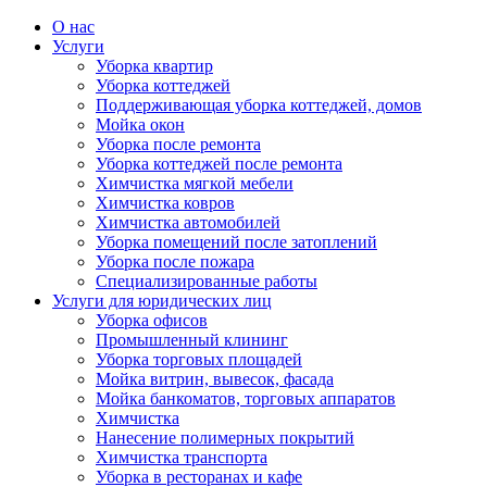
О нас
Услуги
Уборка квартир
Уборка коттеджей
Поддерживающая уборка коттеджей, домов
Мойка окон
Уборка после ремонта
Уборка коттеджей после ремонта
Химчистка мягкой мебели
Химчистка ковров
Химчистка автомобилей
Уборка помещений после затоплений
Уборка после пожара
Специализированные работы
Услуги для юридических лиц
Уборка офисов
Промышленный клининг
Уборка торговых площадей
Мойка витрин, вывесок, фасада
Мойка банкоматов, торговых аппаратов
Химчистка
Нанесение полимерных покрытий
Химчистка транспорта
Уборка в ресторанах и кафе